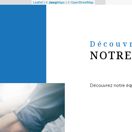
Leaflet
|
©
Maps
|
© OpenStreetMap
Jawg
Découv
NOTRE
Découvrez notre éq