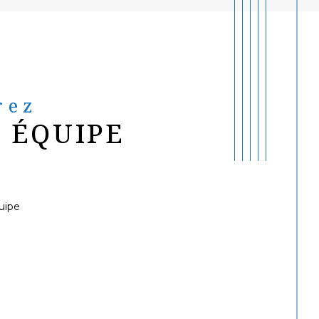
rez
 ÉQUIPE
uipe