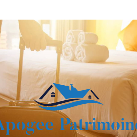
Voir les
815
annonces
imer
BUDGET