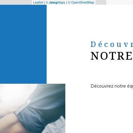
Leaflet
|
©
Maps
|
© OpenStreetMap
Jawg
Découv
NOTRE
Découvrez notre éq