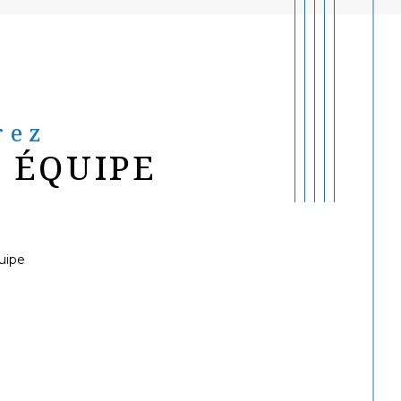
rez
 ÉQUIPE
uipe