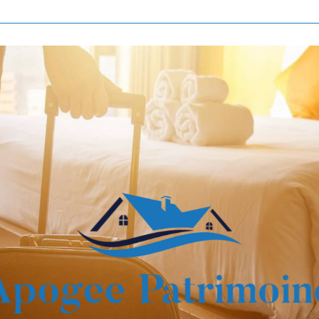
Voir les
839
annonces
imer
BUDGET