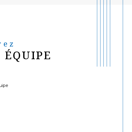
rez
 ÉQUIPE
uipe