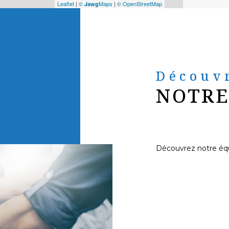
Leaflet
|
©
Maps
|
© OpenStreetMap
Jawg
Découv
NOTRE
Découvrez notre éq