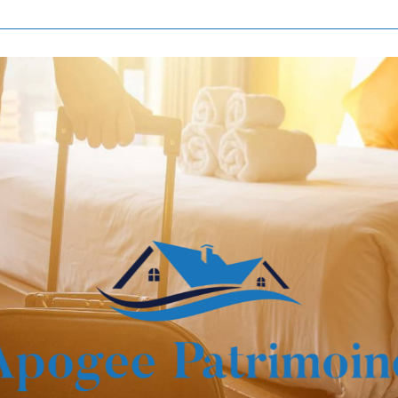
Voir les
807
annonces
imer
BUDGET