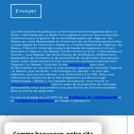
Envoyer
Les informations recueillies sur ce formulaire sont enregistrées dans un
fichier informatisé par La Boite Immo agissant comme Sous-traitant du
traitement pour la gestion de la clientèle/prospects de l'Agence / du
Réseau qui reste Responsable du Traitement de vos Données personnelles.
La base légale du traitement repose sur l'intérêt légitime de l'Agence / du
Réseau. Elles sont conservées jusqu'à demande de suppression et sont
destinées à l'Agence / au Réseau. Conformément à la loi « informatique et
libertés », vous disposez des droits d’accès, de rectification, d’effacement,
d’opposition, de limitation et de portabilité de vos données. Vous pouvez
retirer votre consentement à tout moment en contactant directement
l’Agence / Le Réseau. Consultez le site
https://cnil.fr/fr
pour plus
d’informations sur vos droits. Si vous estimez, après avoir contacté l'Agence
/ le Réseau, que vos droits « Informatique et Libertés » ne sont pas
respectés, vous pouvez adresser une réclamation à la CNIL. Nous vous
informons de l’existence de la liste d'opposition au démarchage
téléphonique « Bloctel », sur laquelle vous pouvez vous inscrire ici :
https://www.bloctel.gouv.fr
. Dans le cadre de la protection des Données
personnelles, nous vous invitons à ne pas inscrire de Données sensibles
dans le champ de saisie libre.
Ce site est protégé par reCAPTCHA, les
Politiques de Confidentialité
et
es
Conditions d'utilisation
de Google s'appliquent.
Nous
ADHÉRONS
Comme beaucoup, notre site