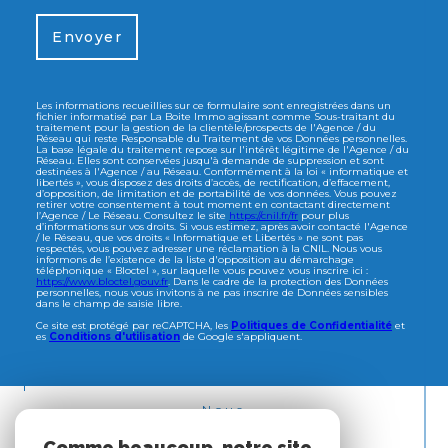
Envoyer
Les informations recueillies sur ce formulaire sont enregistrées dans un
fichier informatisé par La Boite Immo agissant comme Sous-traitant du
traitement pour la gestion de la clientèle/prospects de l'Agence / du
Réseau qui reste Responsable du Traitement de vos Données personnelles.
La base légale du traitement repose sur l'intérêt légitime de l'Agence / du
Réseau. Elles sont conservées jusqu'à demande de suppression et sont
destinées à l'Agence / au Réseau. Conformément à la loi « informatique et
libertés », vous disposez des droits d’accès, de rectification, d’effacement,
d’opposition, de limitation et de portabilité de vos données. Vous pouvez
retirer votre consentement à tout moment en contactant directement
l’Agence / Le Réseau. Consultez le site
https://cnil.fr/fr
pour plus
d’informations sur vos droits. Si vous estimez, après avoir contacté l'Agence
/ le Réseau, que vos droits « Informatique et Libertés » ne sont pas
respectés, vous pouvez adresser une réclamation à la CNIL. Nous vous
informons de l’existence de la liste d'opposition au démarchage
téléphonique « Bloctel », sur laquelle vous pouvez vous inscrire ici :
https://www.bloctel.gouv.fr
. Dans le cadre de la protection des Données
personnelles, nous vous invitons à ne pas inscrire de Données sensibles
dans le champ de saisie libre.
Ce site est protégé par reCAPTCHA, les
Politiques de Confidentialité
et
es
Conditions d'utilisation
de Google s'appliquent.
Nous
ADHÉRONS
Comme beaucoup, notre site