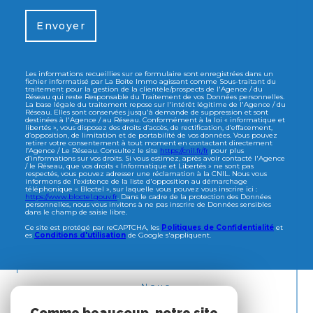
Envoyer
Les informations recueillies sur ce formulaire sont enregistrées dans un
fichier informatisé par La Boite Immo agissant comme Sous-traitant du
traitement pour la gestion de la clientèle/prospects de l'Agence / du
Réseau qui reste Responsable du Traitement de vos Données personnelles.
La base légale du traitement repose sur l'intérêt légitime de l'Agence / du
Réseau. Elles sont conservées jusqu'à demande de suppression et sont
destinées à l'Agence / au Réseau. Conformément à la loi « informatique et
libertés », vous disposez des droits d’accès, de rectification, d’effacement,
d’opposition, de limitation et de portabilité de vos données. Vous pouvez
retirer votre consentement à tout moment en contactant directement
l’Agence / Le Réseau. Consultez le site
https://cnil.fr/fr
pour plus
d’informations sur vos droits. Si vous estimez, après avoir contacté l'Agence
/ le Réseau, que vos droits « Informatique et Libertés » ne sont pas
respectés, vous pouvez adresser une réclamation à la CNIL. Nous vous
informons de l’existence de la liste d'opposition au démarchage
téléphonique « Bloctel », sur laquelle vous pouvez vous inscrire ici :
https://www.bloctel.gouv.fr
. Dans le cadre de la protection des Données
personnelles, nous vous invitons à ne pas inscrire de Données sensibles
dans le champ de saisie libre.
Ce site est protégé par reCAPTCHA, les
Politiques de Confidentialité
et
es
Conditions d'utilisation
de Google s'appliquent.
Nous
ADHÉRONS
Comme beaucoup, notre site