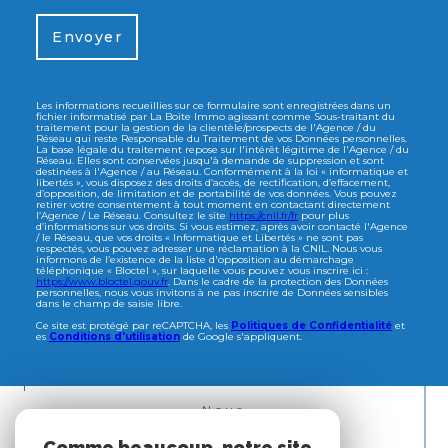
Envoyer
Les informations recueillies sur ce formulaire sont enregistrées dans un
fichier informatisé par La Boite Immo agissant comme Sous-traitant du
traitement pour la gestion de la clientèle/prospects de l'Agence / du
Réseau qui reste Responsable du Traitement de vos Données personnelles.
La base légale du traitement repose sur l'intérêt légitime de l'Agence / du
Réseau. Elles sont conservées jusqu'à demande de suppression et sont
destinées à l'Agence / au Réseau. Conformément à la loi « informatique et
libertés », vous disposez des droits d’accès, de rectification, d’effacement,
d’opposition, de limitation et de portabilité de vos données. Vous pouvez
retirer votre consentement à tout moment en contactant directement
l’Agence / Le Réseau. Consultez le site
https://cnil.fr/fr
pour plus
d’informations sur vos droits. Si vous estimez, après avoir contacté l'Agence
/ le Réseau, que vos droits « Informatique et Libertés » ne sont pas
respectés, vous pouvez adresser une réclamation à la CNIL. Nous vous
informons de l’existence de la liste d'opposition au démarchage
téléphonique « Bloctel », sur laquelle vous pouvez vous inscrire ici :
https://www.bloctel.gouv.fr
. Dans le cadre de la protection des Données
personnelles, nous vous invitons à ne pas inscrire de Données sensibles
dans le champ de saisie libre.
Ce site est protégé par reCAPTCHA, les
Politiques de Confidentialité
et
es
Conditions d'utilisation
de Google s'appliquent.
Nous
ADHÉRONS
Comme beaucoup, notre site