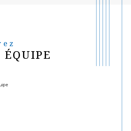
rez
 ÉQUIPE
uipe