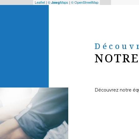
Leaflet
|
©
Maps
|
© OpenStreetMap
Jawg
Découv
NOTRE
Découvrez notre éq