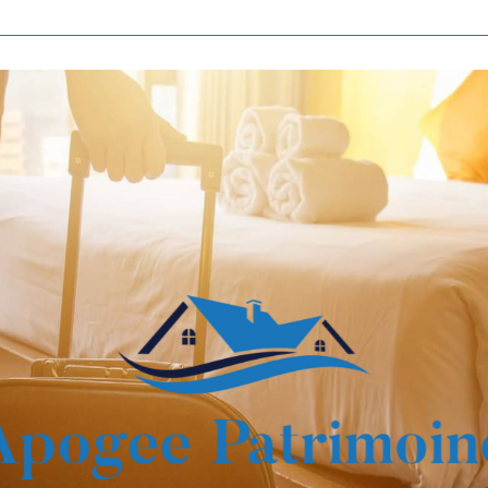
Voir les
839
annonces
imer
BUDGET