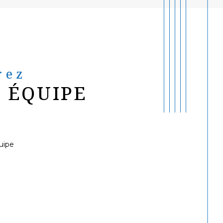
rez
 ÉQUIPE
uipe