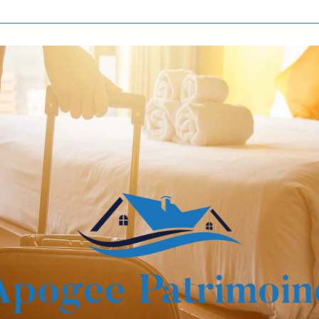
Voir les
807
annonces
imer
BUDGET