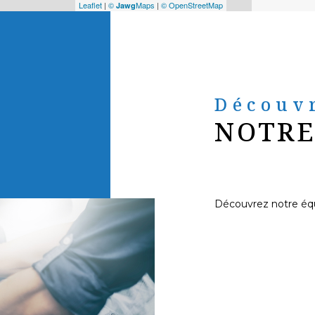
Leaflet
|
©
Maps
|
© OpenStreetMap
Jawg
Découv
NOTRE
Découvrez notre éq