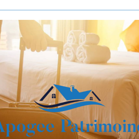
Voir les
807
annonces
imer
BUDGET