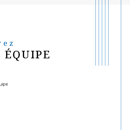
rez
 ÉQUIPE
uipe