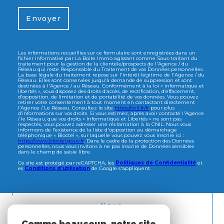
Envoyer
Les informations recueillies sur ce formulaire sont enregistrées dans un
fichier informatisé par La Boite Immo agissant comme Sous-traitant du
traitement pour la gestion de la clientèle/prospects de l'Agence / du
Réseau qui reste Responsable du Traitement de vos Données personnelles.
La base légale du traitement repose sur l'intérêt légitime de l'Agence / du
Réseau. Elles sont conservées jusqu'à demande de suppression et sont
destinées à l'Agence / au Réseau. Conformément à la loi « informatique et
libertés », vous disposez des droits d’accès, de rectification, d’effacement,
d’opposition, de limitation et de portabilité de vos données. Vous pouvez
retirer votre consentement à tout moment en contactant directement
l’Agence / Le Réseau. Consultez le site
https://cnil.fr/fr
pour plus
d’informations sur vos droits. Si vous estimez, après avoir contacté l'Agence
/ le Réseau, que vos droits « Informatique et Libertés » ne sont pas
respectés, vous pouvez adresser une réclamation à la CNIL. Nous vous
informons de l’existence de la liste d'opposition au démarchage
téléphonique « Bloctel », sur laquelle vous pouvez vous inscrire ici :
https://www.bloctel.gouv.fr
. Dans le cadre de la protection des Données
personnelles, nous vous invitons à ne pas inscrire de Données sensibles
dans le champ de saisie libre.
Ce site est protégé par reCAPTCHA, les
Politiques de Confidentialité
et
es
Conditions d'utilisation
de Google s'appliquent.
Nous
ADHÉRONS
Comme beaucoup, notre site