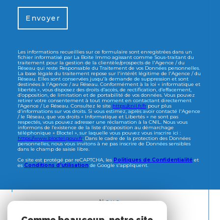
Envoyer
Les informations recueillies sur ce formulaire sont enregistrées dans un
fichier informatisé par La Boite Immo agissant comme Sous-traitant du
traitement pour la gestion de la clientèle/prospects de l'Agence / du
Réseau qui reste Responsable du Traitement de vos Données personnelles.
La base légale du traitement repose sur l'intérêt légitime de l'Agence / du
Réseau. Elles sont conservées jusqu'à demande de suppression et sont
destinées à l'Agence / au Réseau. Conformément à la loi « informatique et
libertés », vous disposez des droits d’accès, de rectification, d’effacement,
d’opposition, de limitation et de portabilité de vos données. Vous pouvez
retirer votre consentement à tout moment en contactant directement
l’Agence / Le Réseau. Consultez le site
https://cnil.fr/fr
pour plus
d’informations sur vos droits. Si vous estimez, après avoir contacté l'Agence
/ le Réseau, que vos droits « Informatique et Libertés » ne sont pas
respectés, vous pouvez adresser une réclamation à la CNIL. Nous vous
informons de l’existence de la liste d'opposition au démarchage
téléphonique « Bloctel », sur laquelle vous pouvez vous inscrire ici :
https://www.bloctel.gouv.fr
. Dans le cadre de la protection des Données
personnelles, nous vous invitons à ne pas inscrire de Données sensibles
dans le champ de saisie libre.
Ce site est protégé par reCAPTCHA, les
Politiques de Confidentialité
et
es
Conditions d'utilisation
de Google s'appliquent.
Nous
ADHÉRONS
Comme beaucoup, notre site